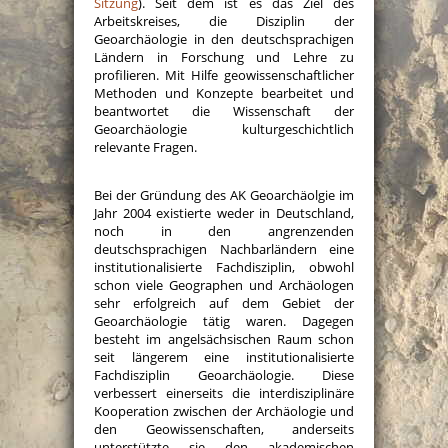
Sitzung
). Seit dem ist es das Ziel des
Arbeitskreises, die Disziplin der
Geoarchäologie in den deutschsprachigen
Ländern in Forschung und Lehre zu
profilieren. Mit Hilfe geowissenschaftlicher
Methoden und Konzepte bearbeitet und
beantwortet die Wissenschaft der
Geoarchäologie kulturgeschichtlich
relevante Fragen.
Bei der Gründung des AK Geoarchäolgie im
Jahr 2004 existierte weder in Deutschland,
noch in den angrenzenden
deutschsprachigen Nachbarländern eine
institutionalisierte Fachdisziplin, obwohl
schon viele Geographen und Archäologen
sehr erfolgreich auf dem Gebiet der
Geoarchäologie tätig waren. Dagegen
besteht im angelsächsischen Raum schon
seit längerem eine institutionalisierte
Fachdisziplin Geoarchäologie. Diese
verbessert einerseits die interdisziplinäre
Kooperation zwischen der Archäologie und
den Geowissenschaften, anderseits
unterstützte sie den akademischen