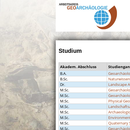
Studium
Akadem. Abschluss
Studiengan
B.A.
Geoarchäolo
B.Sc.
Naturwissens
Dr.
Landscape A
M.Sc.
Geoarchäolo
M.Sc.
Geoarchäolo
M.Sc.
Physical Ge
M.Sc.
Landschafts
M.Sc.
Archaeologic
M.Sc.
Environmen
M.Sc.
Quaternary 
M.Sc.
Geoarchäolo