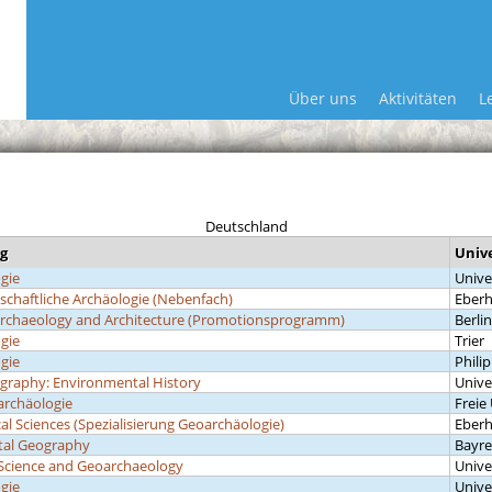
Über uns
Aktivitäten
L
Deutschland
g
Unive
gie
Univer
chaftliche Archäologie (Nebenfach)
Eberh
rchaeology and Architecture (Promotionsprogramm)
Berli
gie
Trier
gie
Phili
ography: Environmental History
Unive
archäologie
Freie 
al Sciences (Spezialisierung Geoarchäologie)
Eberh
tal Geography
Bayr
Science and Geoarchaeology
Unive
gie
Unive