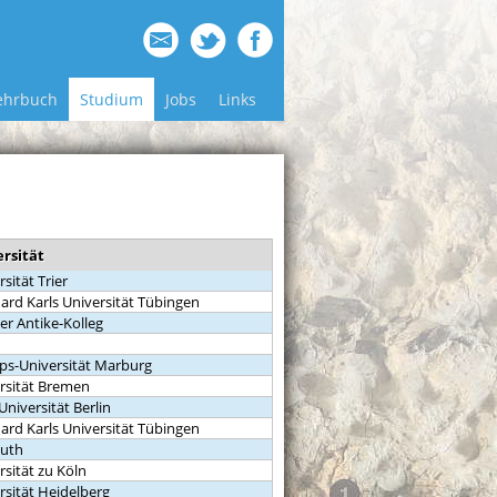
ehrbuch
Studium
Jobs
Links
rsität
sität Trier
ard Karls Universität Tübingen
ner Antike-Kolleg
pps-Universität Marburg
rsität Bremen
Universität Berlin
ard Karls Universität Tübingen
euth
rsität zu Köln
rsität Heidelberg