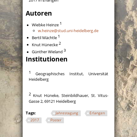
2017 in Erlangen
Autoren
1
Wiebke Heinze
w.heinze@stud.uni-heidelberg.de
1
Bertil Mächtle
2
Knut Hünecke
3
Günther Wieland
Institutionen
1
Geographisches Institut, Universität
Heidelberg
2
Knut Hüneke, Steinbildhauer, St. Vitus-
Gasse 2, 69121 Heidelberg
Tags:
Jahrestagung
Erlangen
2017
Poster