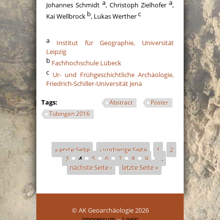
a
a
Johannes Schmidt
, Christoph Zielhofer
,
b
c
Kai Wellbrock
, Lukas Werther
a
Institut für Geographie, Universität
Leipzig
b
Fachhochschule Lübeck
c
Ur- und Frühgeschichtliche Archäologie,
Friedrich-Schiller-Universität Jena
Tags:
Abstract
Poster
Tübingen 2016
Seiten
« erste Seite
‹ vorherige Seite
1
2
3
4
5
6
7
8
9
…
nächste Seite ›
letzte Seite »
© AK Geoarchäologie 2026
Impressum
--
Login